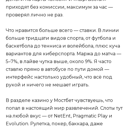
приходят без комиссии, максимум за час —
проверял лично не раз.
Что нравится больше всего — ставки. В линии
больше тридцати видов спорта, от футбола и
баскетбола до тенниса и волейбола, плюс куча
вариантов для киберспорта. Маржа до матча —
5–7%, в лайве чутка выше, около 9%. Я часто
ставлю прямо в автобусе по пути домой —
интерфейс настолько удобный, что всё под
рукой и ничего не мешает играть.
В разделе казино у Мостбет чувствуешь, что
попал в настоящий мир развлечений. Слоты тут
на любой вкус — от NetEnt, Pragmatic Play и
Evolution. Рулетка, покер, баккара, даже