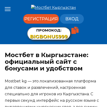
Перейти
к
содержанию
РЕГИСТРАЦИЯ
ВХОД
ПРОМОКОД:
BIGBONUS999
Мостбет в Кыргызстане:
официальный сайт с
бонусами и удобством
Mostbet kg — это локализованная платформа
для ставок и развлечений, настроенная
специально для игроков из Кыргызстана. С
первых секунд интерфейс на русском языке с
вкраплениями кыргызских слов, а все суммы