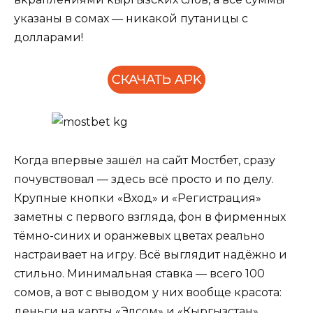
указаны в сомах — никакой путаницы с
долларами!
СКАЧАТЬ APK
Когда впервые зашёл на сайт Мостбет, сразу
почувствовал — здесь всё просто и по делу.
Крупные кнопки «Вход» и «Регистрация»
заметны с первого взгляда, фон в фирменных
тёмно-синих и оранжевых цветах реально
настраивает на игру. Всё выглядит надёжно и
стильно. Минимальная ставка — всего 100
сомов, а вот с выводом у них вообще красота:
деньги на карты «Элсом» и «Кыргызстан»