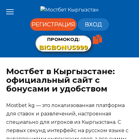
Перейти
к
содержанию
РЕГИСТРАЦИЯ
ВХОД
ПРОМОКОД:
BIGBONUS999
Мостбет в Кыргызстане:
официальный сайт с
бонусами и удобством
Mostbet kg — это локализованная платформа
для ставок и развлечений, настроенная
специально для игроков из Кыргызстана. С
первых секунд интерфейс на русском языке с
вкраплениями кыргызских слов, а все суммы